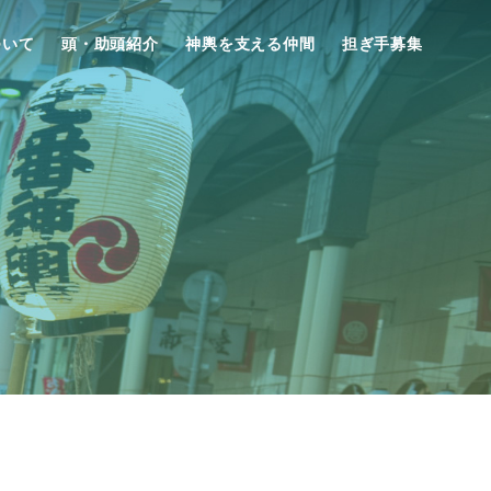
ついて
頭・助頭紹介
神輿を支える仲間
担ぎ手募集